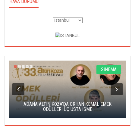
HAVA DURUMU
A
SİNEMA
K
ADANA ALTIN KOZA'DA ORHAN KEMAL EMEK
A
ÖDÜLLERİ ÜÇ USTA İSME