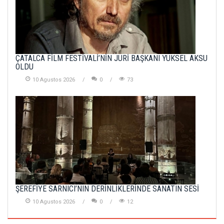
ÇATALCA FİLM FESTİVALİ’NİN JÜRİ BAŞKANI YÜKSEL AKSU
OLDU
10 Agustos 2026
0
73
ŞEREFİYE SARNICI’NIN DERİNLİKLERİNDE SANATIN SESİ
10 Agustos 2026
0
12