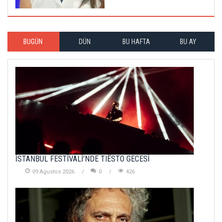
BUGÜN
DÜN
BU HAFTA
BU AY
İSTANBUL FESTİVALİ’NDE TIËSTO GECESİ
09 Agustos 2026
0
426