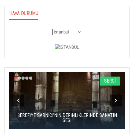
HAVA DURUMU
A
SERGİ
IK
ŞEREFİYE SARNICI’NIN DERİNLİKLERİNDE SANATIN
Ç
SESİ