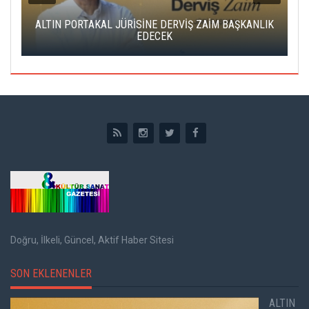
ALTIN PORTAKAL JÜRİSİNE DERVİŞ ZAİM BAŞKANLIK
C
EDECEK
Doğru, İlkeli, Güncel, Aktif Haber Sitesi
SON EKLENENLER
ALTIN