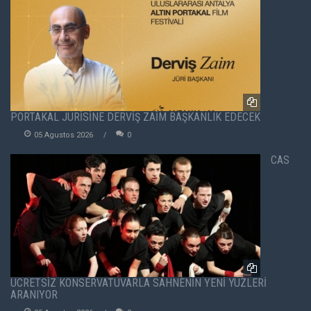
PORTAKAL JÜRİSİNE DERVİŞ ZAİM BAŞKANLIK EDECEK
05 Agustos 2026
0
CAS
ÜCRETSİZ KONSERVATUVARLA SAHNENİN YENİ YÜZLERİ
ARANIYOR