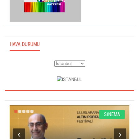
HAVA DURUMU
R
SİNEMA