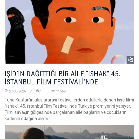
IŞİD’İN DAĞITTIĞI BİR AİLE “İSHAK” 45.
İSTANBUL FİLM FESTİVALİ’NDE
27-03-2026
11569
Tuna Kaptan’ın uluslararası festivallerden ödüllerle dönen kısa filmi
“İshak”, 45. İstanbul Film Festivali’nde Türkiye prömiyerini yapıyor.
Film, savaşın gölgesinde parçalanan aile bağlarını ve çocukların
kaderini odağına alıyor