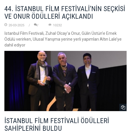
44. İSTANBUL FİLM FESTİVALİ’NİN SEÇKİSİ
VE ONUR ÖDÜLLERİ AÇIKLANDI
20-03-2025
10232
İstanbul Film Festivali, Zuhal Olcay’a Onur, Gülin Üstün’e Emek
Ödülü verirken, Ulusal Yarışma yerine yerli yapımları Altın Lale’ye
dahil ediyor
İSTANBUL FİLM FESTİVALİ ÖDÜLLERİ
SAHİPLERİNİ BULDU