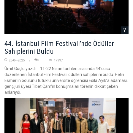
44. İstanbul Film Festivali'nde Ödüller
Sahiplerini Buldu
23-04-2025
17997
Ümit Güçlü yazdı.... 11-22 Nisan tarihleri arasında 44'cüsü
düzenlenen İstanbul Film Festivali ödülleri sahiplerini buldu. Pelin
Esmer'in ödülünü tutuklu üniversite öğrencisi Esila Ayık’a adaması,
genç jüri üyesi Tibet Çam'ın konuşmaları törenin dikkat çeken
anlarıydı.