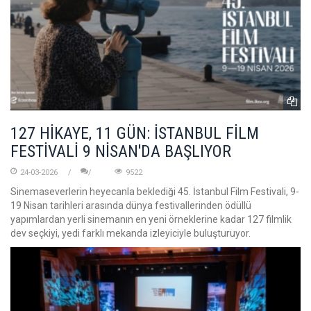
127 HİKAYE, 11 GÜN: İSTANBUL FİLM
FESTİVALİ 9 NİSAN'DA BAŞLIYOR
24-03-2026
9522
Sinemaseverlerin heyecanla beklediği 45. İstanbul Film Festivali, 9-
19 Nisan tarihleri arasında dünya festivallerinden ödüllü
yapımlardan yerli sinemanın en yeni örneklerine kadar 127 filmlik
dev seçkiyi, yedi farklı mekanda izleyiciyle buluşturuyor.