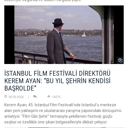
İSTANBUL FİLM FESTİVALİ DİREKTÖRÜ
KEREM AYAN: "BU YIL ŞEHRİN KENDİSİ
BAŞROLDE"
30-03-2026
14075
Kerem Ayan, 45. İstanbul Film Festivali’nde İstanbul’u merkeze
alan yeni yaklaşımı ve uluslararası yarışma yapısındaki dönüşümü
anlatıyor. “Film Gibi Şehir” temasıyla şekillenen festival, güçlü
seçkisi ve özellikle öne çıkan belgeselleriyle dikkat çekiyor.