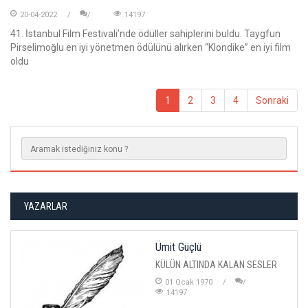
20-04-2022
14197
41. İstanbul Film Festivali’nde ödüller sahiplerini buldu. Taygfun
Pirselimoğlu en iyi yönetmen ödülünü alırken “Klondike” en iyi film
oldu
1
2
3
4
Sonraki
YAZARLAR
Ümit Güçlü
KÜLÜN ALTINDA KALAN SESLER
01 Ocak 1970
14197