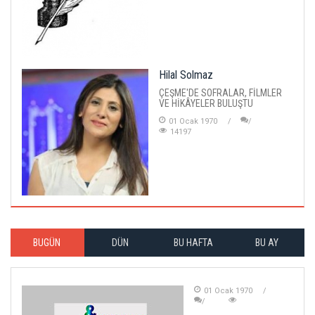
Hilal Solmaz
ÇEŞME'DE SOFRALAR, FİLMLER
VE HİKÂYELER BULUŞTU
01 Ocak 1970
14197
BUGÜN
DÜN
BU HAFTA
BU AY
01 Ocak 1970