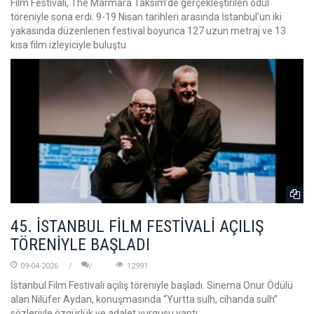
Film Festivali, The Marmara Taksim’de gerçekleştirilen ödül
töreniyle sona erdi. 9-19 Nisan tarihleri arasında İstanbul’un iki
yakasında düzenlenen festival boyunca 127 uzun metraj ve 13
kısa film izleyiciyle buluştu
45. İSTANBUL FİLM FESTİVALİ AÇILIŞ
TÖRENİYLE BAŞLADI
09-04-2026
12991
İstanbul Film Festivali açılış töreniyle başladı. Sinema Onur Ödülü
alan Nilüfer Aydan, konuşmasında “Yurtta sulh, cihanda sulh”
sözleriyle özgürlük ve adalet vurgusu yaptı.