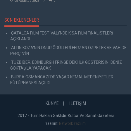
05 Agustos 2026
0
SON EKLENENLER
ÇATALCA FİLM FESTİVALİ'NDE KISA FİLM FİNALİSTLERİ
AÇIKLANDI
ALTIN KOZA'NIN ONUR ÖDÜLLERİ FERZAN ÖZPETEK VE VAHİDE
PERÇİN'İN
TUZBİBER, EDİNBURGH FRİNGE'DEKİ İLK GÖSTERİSİNİ DENİZ
GÖKTAŞ'LA YAPACAK
BURSA OSMANGAZİ'DE YAŞAR KEMAL MEDENİYETLER
KÜTÜPHANESİ AÇILDI
KÜNYE
İLETİŞİM
2017 - Tüm Hakları Saklıdır. Kültür Ve Sanat Gazetesi
Yazılım:
Network Yazılım