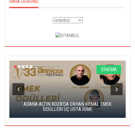
HAVA DURUMU
A
SİNEMA
K
ADANA ALTIN KOZA'DA ORHAN KEMAL EMEK
A
ÖDÜLLERİ ÜÇ USTA İSME