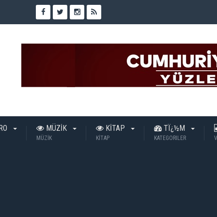
TRO
MÜZİK
KİTAP
TÏ¿½M
MÜZİK
KİTAP
KATEGORILER
V