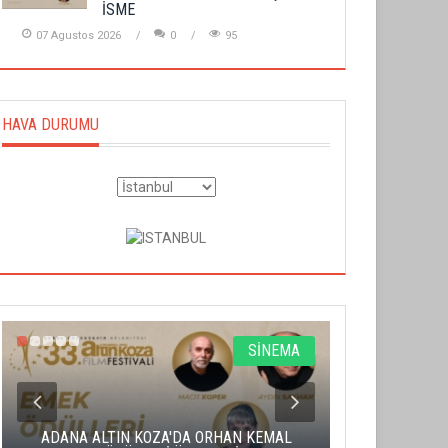
İSME
07 Agustos 2026
0
95
HAVA DURUMU
SİNEMA
ADANA ALTIN KOZA'DA ORHAN KEMAL
ALTIN PORTA