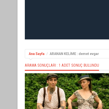
Ana Sayfa
ARANAN KELİME : demet evgar
ARAMA SONUÇLARI :
1 ADET SONUÇ BULUNDU