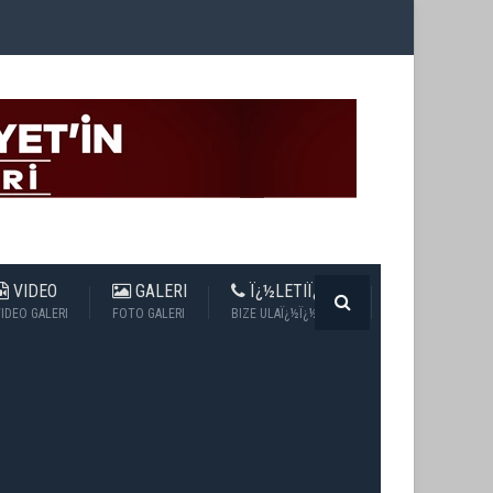
VIDEO
GALERI
Ï¿½LETIÏ¿½IM
IDEO GALERI
FOTO GALERI
BIZE ULAÏ¿½Ï¿½N