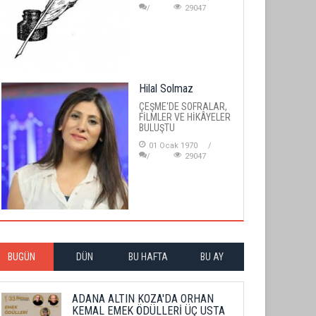
29047
Hilal Solmaz
ÇEŞME'DE SOFRALAR,
FİLMLER VE HİKÂYELER
BULUŞTU
01 Ocak 1970
29047
BUGÜN
DÜN
BU HAFTA
BU AY
ADANA ALTIN KOZA'DA ORHAN
KEMAL EMEK ÖDÜLLERİ ÜÇ USTA