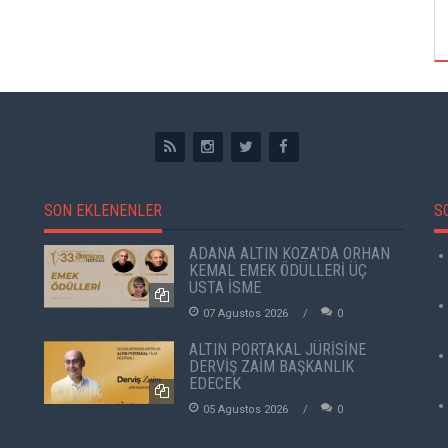
ÖZPETEK VE VAHİDE PERÇİN'İN
SON EKLENENLER
S
ADANA ALTIN KOZA'DA ORHAN
KEMAL EMEK ÖDÜLLERİ ÜÇ
USTA İSME
07 Agustos 2026
0
ALTIN PORTAKAL JÜRİSİNE
DERVİŞ ZAİM BAŞKANLIK
EDECEK
05 Agustos 2026
0