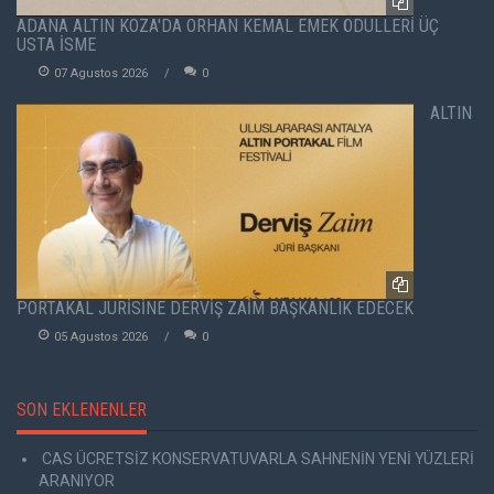
ADANA ALTIN KOZA'DA ORHAN KEMAL EMEK ÖDÜLLERİ ÜÇ
USTA İSME
07 Agustos 2026
0
ALTIN
PORTAKAL JÜRİSİNE DERVİŞ ZAİM BAŞKANLIK EDECEK
05 Agustos 2026
0
SON EKLENENLER
CAS ÜCRETSİZ KONSERVATUVARLA SAHNENİN YENİ YÜZLERİ
ARANIYOR