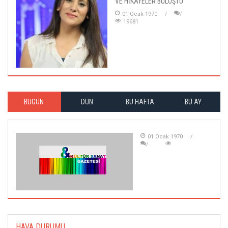
VE HİKÂYELER BULUŞTU
01 Ocak 1970
19681
BUGÜN
DÜN
BU HAFTA
BU AY
01 Ocak 1970
HAVA DURUMU