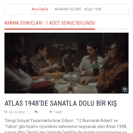
Ana Sayfa
ARANAN KELİME : atlas 1948
ARAMA SONUÇLARI :
1 ADET SONUÇ BULUNDU
ATLAS 1948’DE SANATLA DOLU BİR KIŞ
08-10-2024
19681
'Sevgi Sosyal Yaşamakta Israr Ediyor', '12 Numaralı Adam' ve
'Yalnız' gibi tiyatro oyunlarını sahnesine taşıyacak olan Atlas 1948,
vizyon filmi “Hiçbir Şey Yerinde Değil’’in de İstanbul prömiyerine ev