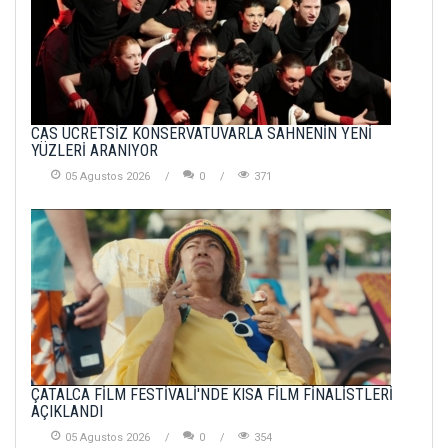
CAS ÜCRETSİZ KONSERVATUVARLA SAHNENİN YENİ
YÜZLERİ ARANIYOR
05 Agustos 2026
0
371
ÇATALCA FİLM FESTİVALİ'NDE KISA FİLM FİNALİSTLERİ
AÇIKLANDI
05 Agustos 2026
0
354