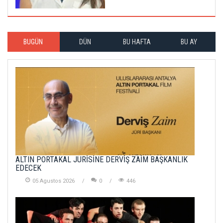
BUGÜN
DÜN
BU HAFTA
BU AY
ALTIN PORTAKAL JÜRİSİNE DERVİŞ ZAİM BAŞKANLIK
EDECEK
05 Agustos 2026
0
446