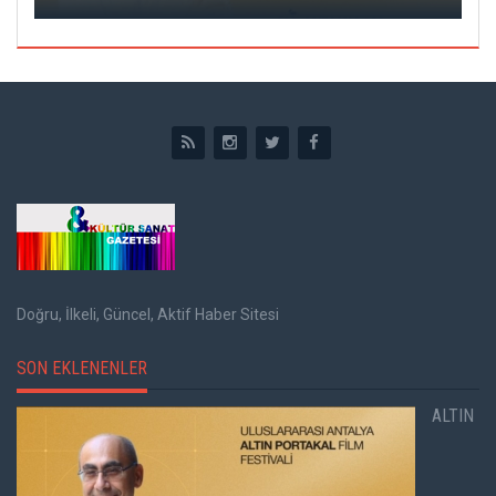
Doğru, İlkeli, Güncel, Aktif Haber Sitesi
SON EKLENENLER
ALTIN