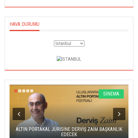
HAVA DURUMU
R
SİNEMA
ALTIN PORTAKAL JÜRİSİNE DERVİŞ ZAİM BAŞKANLIK
C
EDECEK