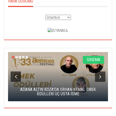
HAVA DURUMU
A
SİNEMA
K
ADANA ALTIN KOZA'DA ORHAN KEMAL EMEK
A
ÖDÜLLERİ ÜÇ USTA İSME