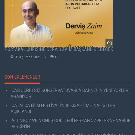
PORTAKAL JÜRİSİNE DERVİŞ ZAİM BAŞKANLIK EDECEK
05 Agustos 2026
0
SON EKLENENLER
CAS ÜCRETSİZ KONSERVATUVARLA SAHNENİN YENİ YÜZLERİ
ARANIYOR
ÇATALCA FİLM FESTİVALİ'NDE KISA FİLM FİNALİSTLERİ
AÇIKLANDI
ALTIN KOZA'NIN ONUR ÖDÜLLERİ FERZAN ÖZPETEK VE VAHİDE
PERÇİN'İN