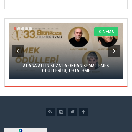
A
SİNEMA
K
ADANA ALTIN KOZA'DA ORHAN KEMAL EMEK
A
ÖDÜLLERİ ÜÇ USTA İSME