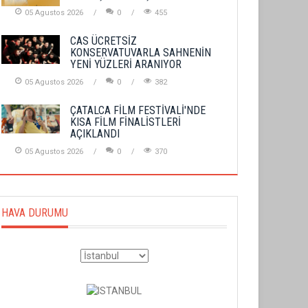
05 Agustos 2026
0
455
CAS ÜCRETSİZ
KONSERVATUVARLA SAHNENİN
YENİ YÜZLERİ ARANIYOR
05 Agustos 2026
0
382
ÇATALCA FİLM FESTİVALİ'NDE
KISA FİLM FİNALİSTLERİ
AÇIKLANDI
05 Agustos 2026
0
370
HAVA DURUMU