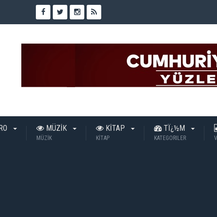
TRO
MÜZİK
KİTAP
TÏ¿½M
MÜZİK
KİTAP
KATEGORILER
V