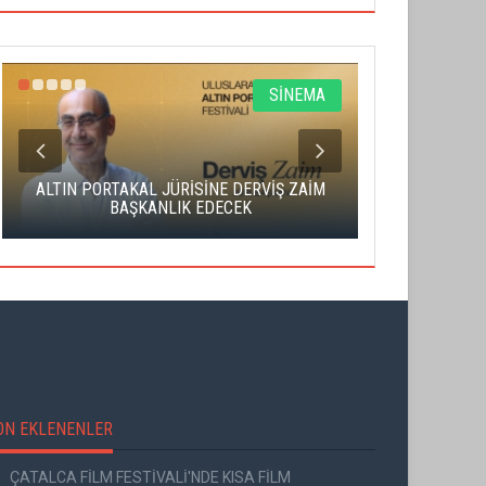
SİNEMA
ALTIN PORTAKAL JÜRİSİNE DERVİŞ ZAİM
CAS ÜCRE
BAŞKANLIK EDECEK
SAHNENİN 
ON EKLENENLER
ÇATALCA FİLM FESTİVALİ'NDE KISA FİLM