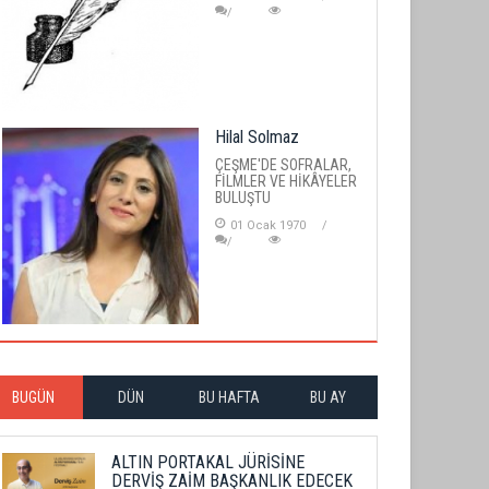
Hilal Solmaz
ÇEŞME'DE SOFRALAR,
FİLMLER VE HİKÂYELER
BULUŞTU
01 Ocak 1970
BUGÜN
DÜN
BU HAFTA
BU AY
ALTIN PORTAKAL JÜRİSİNE
DERVİŞ ZAİM BAŞKANLIK EDECEK