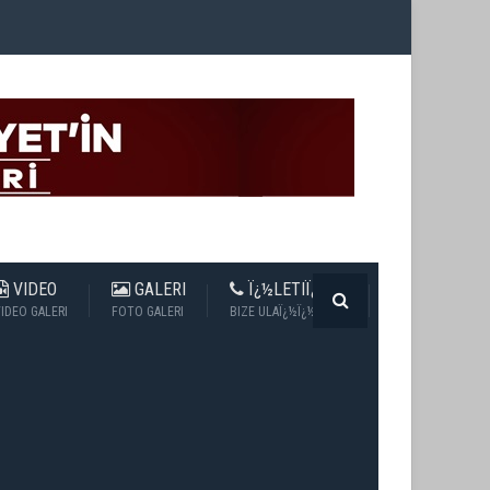
VIDEO
GALERI
Ï¿½LETIÏ¿½IM
IDEO GALERI
FOTO GALERI
BIZE ULAÏ¿½Ï¿½N