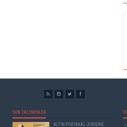
GÖRSEL SANATLAR
TUZBİBER, EDİNBURGH FRİNGE'DEKİ İLK
GÖSTERİSİNİ DENİZ GÖKTAŞ'LA YAPACAK
SON EKLENENLER
S
ALTIN PORTAKAL JÜRİSİNE