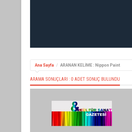
Ana Sayfa
ARANAN KELİME : Nippon Paint
ARAMA SONUÇLARI :
0 ADET SONUÇ BULUNDU