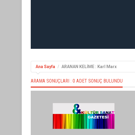
Ana Sayfa
ARANAN KELİME : Karl Marx
ARAMA SONUÇLARI :
0 ADET SONUÇ BULUNDU