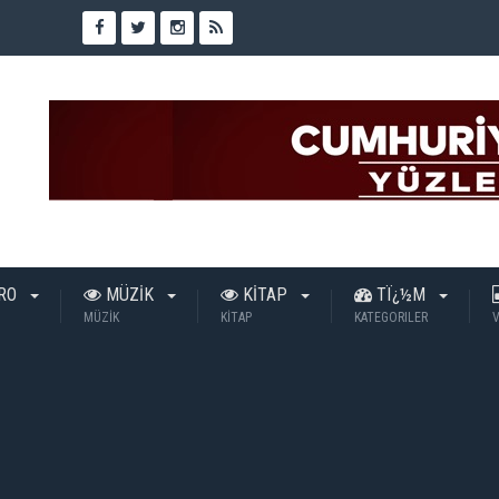
TRO
MÜZİK
KİTAP
TÏ¿½M
MÜZİK
KİTAP
KATEGORILER
V