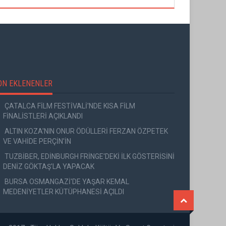
ON EKLENENLER
ÇATALCA FİLM FESTİVALİ'NDE KISA FİLM
FİNALİSTLERİ AÇIKLANDI
ALTIN KOZA'NIN ONUR ÖDÜLLERİ FERZAN ÖZPETEK
VE VAHİDE PERÇİN'İN
TUZBİBER, EDİNBURGH FRİNGE'DEKİ İLK GÖSTERİSİNİ
DENİZ GÖKTAŞ'LA YAPACAK
BURSA OSMANGAZİ'DE YAŞAR KEMAL
MEDENİYETLER KÜTÜPHANESİ AÇILDI