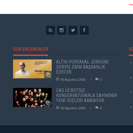
SON EKLENENLER
S
ALTIN PORTAKAL JÜRİSİNE
DERVİŞ ZAİM BAŞKANLIK
EDECEK
05 Agustos 2026
0
CAS ÜCRETSİZ
KONSERVATUVARLA SAHNENİN
YENİ YÜZLERİ ARANIYOR
05 Agustos 2026
0