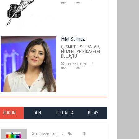
Hilal Solmaz
ÇEŞME'DE SOFRALAR,
FİLMLER VE HİKÂYELER
BULUŞTU
01 Ocak 1970
BUGÜN
DÜN
BU HAFTA
BU AY
01 Ocak 1970