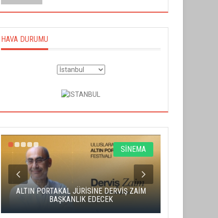
HAVA DURUMU
SİNEMA
ALTIN PORTAKAL JÜRİSİNE DERVİŞ ZAİM
CAS ÜCRE
BAŞKANLIK EDECEK
SAHNENİN 