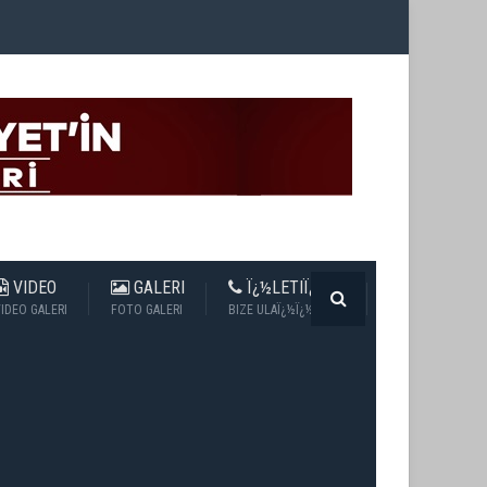
VIDEO
GALERI
Ï¿½LETIÏ¿½IM
IDEO GALERI
FOTO GALERI
BIZE ULAÏ¿½Ï¿½N