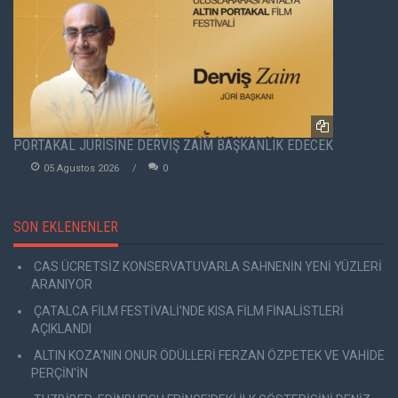
PORTAKAL JÜRİSİNE DERVİŞ ZAİM BAŞKANLIK EDECEK
05 Agustos 2026
0
SON EKLENENLER
CAS ÜCRETSİZ KONSERVATUVARLA SAHNENİN YENİ YÜZLERİ
ARANIYOR
ÇATALCA FİLM FESTİVALİ'NDE KISA FİLM FİNALİSTLERİ
AÇIKLANDI
ALTIN KOZA'NIN ONUR ÖDÜLLERİ FERZAN ÖZPETEK VE VAHİDE
PERÇİN'İN