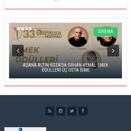
A
SİNEMA
K
ADANA ALTIN KOZA'DA ORHAN KEMAL EMEK
A
ÖDÜLLERİ ÜÇ USTA İSME