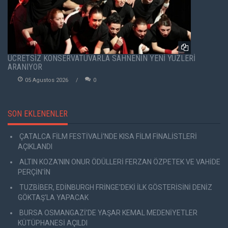
ÜCRETSİZ KONSERVATUVARLA SAHNENİN YENİ YÜZLERİ
ARANIYOR
05 Agustos 2026
0
SON EKLENENLER
ÇATALCA FİLM FESTİVALİ'NDE KISA FİLM FİNALİSTLERİ
AÇIKLANDI
ALTIN KOZA'NIN ONUR ÖDÜLLERİ FERZAN ÖZPETEK VE VAHİDE
PERÇİN'İN
TUZBİBER, EDİNBURGH FRİNGE'DEKİ İLK GÖSTERİSİNİ DENİZ
GÖKTAŞ'LA YAPACAK
BURSA OSMANGAZİ'DE YAŞAR KEMAL MEDENİYETLER
KÜTÜPHANESİ AÇILDI