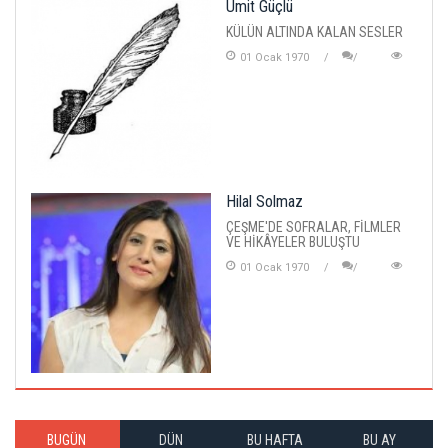
Ümit Güçlü
KÜLÜN ALTINDA KALAN SESLER
01 Ocak 1970
Hilal Solmaz
ÇEŞME'DE SOFRALAR, FİLMLER
VE HİKÂYELER BULUŞTU
01 Ocak 1970
BUGÜN
DÜN
BU HAFTA
BU AY