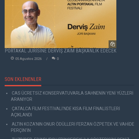
PORTAKAL JÜRİSİNE DERVİŞ ZAİM BAŞKANLIK EDECEK
05 Agustos 2026
0
SON EKLENENLER
CAS ÜCRETSİZ KONSERVATUVARLA SAHNENİN YENİ YÜZLERİ
ARANIYOR
ÇATALCA FİLM FESTİVALİ'NDE KISA FİLM FİNALİSTLERİ
AÇIKLANDI
ALTIN KOZA'NIN ONUR ÖDÜLLERİ FERZAN ÖZPETEK VE VAHİDE
PERÇİN'İN