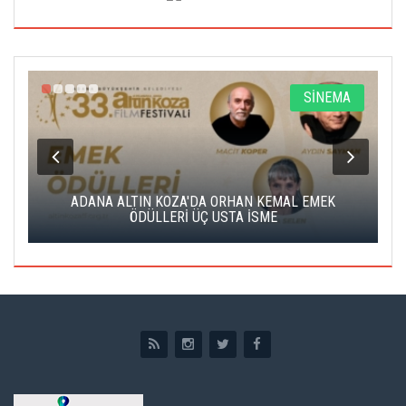
A
SİNEMA
K
ADANA ALTIN KOZA'DA ORHAN KEMAL EMEK
A
ÖDÜLLERİ ÜÇ USTA İSME