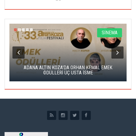
A
SİNEMA
K
ADANA ALTIN KOZA'DA ORHAN KEMAL EMEK
A
ÖDÜLLERİ ÜÇ USTA İSME