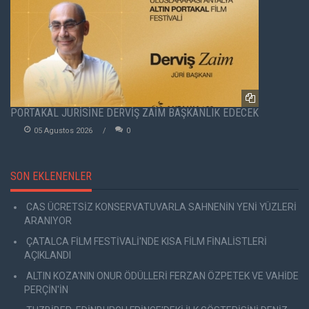
PORTAKAL JÜRİSİNE DERVİŞ ZAİM BAŞKANLIK EDECEK
05 Agustos 2026
0
SON EKLENENLER
CAS ÜCRETSİZ KONSERVATUVARLA SAHNENİN YENİ YÜZLERİ
ARANIYOR
ÇATALCA FİLM FESTİVALİ'NDE KISA FİLM FİNALİSTLERİ
AÇIKLANDI
ALTIN KOZA'NIN ONUR ÖDÜLLERİ FERZAN ÖZPETEK VE VAHİDE
PERÇİN'İN