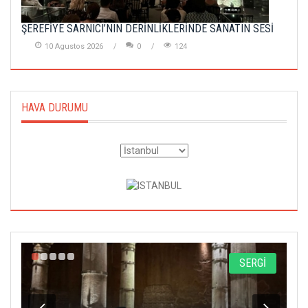
ŞEREFİYE SARNICI’NIN DERİNLİKLERİNDE SANATIN SESİ
10 Agustos 2026
0
124
HAVA DURUMU
A
SERGİ