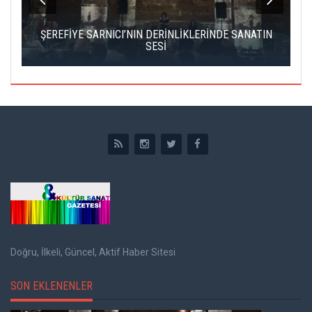
IK
ŞEREFİYE SARNICI’NIN DERİNLİKLERİNDE SANATIN
Ç
SESİ
Doğru, İlkeli, Güncel, Aktif Haber Sitesi
SON EKLENENLER