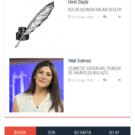
Ümit Güçlü
KÜLÜN ALTINDA KALAN SESLER
01 Ocak 1970
Hilal Solmaz
ÇEŞME'DE SOFRALAR, FİLMLER
VE HİKÂYELER BULUŞTU
01 Ocak 1970
BUGÜN
DÜN
BU HAFTA
BU AY