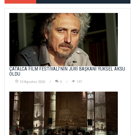
ÇATALCA FİLM FESTİVALİ’NİN JÜRİ BAŞKANI YÜKSEL AKSU
OLDU
10 Agustos 2026
0
197