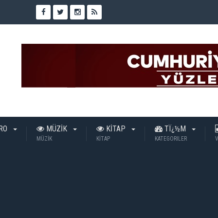
TRO
MÜZİK
KİTAP
TÏ¿½M
MÜZİK
KİTAP
KATEGORILER
V