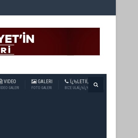
VIDEO
GALERI
Ï¿½LETIÏ¿½IM
IDEO GALERI
FOTO GALERI
BIZE ULAÏ¿½Ï¿½N