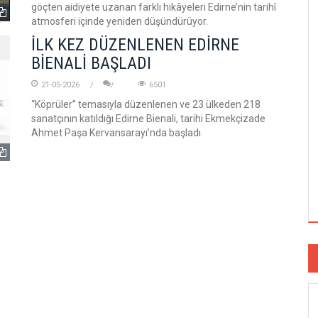
göçten aidiyete uzanan farklı hikâyeleri Edirne’nin tarihî
atmosferi içinde yeniden düşündürüyor.
İLK KEZ DÜZENLENEN EDİRNE
BİENALİ BAŞLADI
21-05-2026
6501
“Köprüler” temasıyla düzenlenen ve 23 ülkeden 218
sanatçının katıldığı Edirne Bienali, tarihi Ekmekçizade
Ahmet Paşa Kervansarayı’nda başladı.