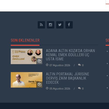
SON EKLENENLER
S
ADANA ALTIN KOZA'DA ORHAN
KEMAL EMEK ÖDÜLLERİ ÜÇ
USTA İSME
07 Agustos 2026
0
ALTIN PORTAKAL JÜRİSİNE
DERVİŞ ZAİM BAŞKANLIK
EDECEK
05 Agustos 2026
0