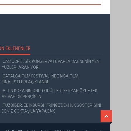
ON EKLENENLER
CAS ÜCRETSİZ KONSERVATUVARLA SAHNENİN YENİ
YÜZLERİ ARANIYOR
ÇATALCA FİLM FESTİVALİ'NDE KISA FİLM
FİNALİSTLERİ AÇIKLANDI
ALTIN KOZA'NIN ONUR ÖDÜLLERİ FERZAN ÖZPETEK
VE VAHİDE PERÇİN'İN
TUZBİBER, EDİNBURGH FRİNGE'DEKİ İLK GÖSTERİSİNİ
DENİZ GÖKTAŞ'LA YAPACAK