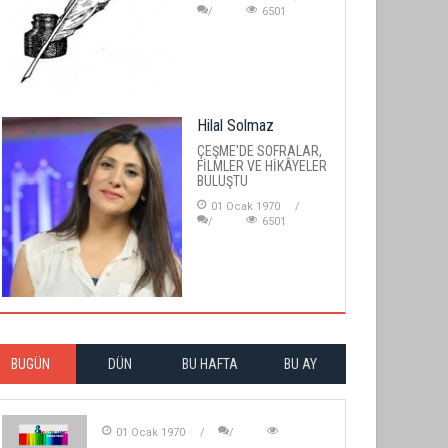
6501
Hilal Solmaz
ÇEŞME'DE SOFRALAR,
FİLMLER VE HİKÂYELER
BULUŞTU
01 Ocak 1970
6501
BUGÜN
DÜN
BU HAFTA
BU AY
01 Ocak 1970