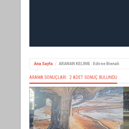
Ana Sayfa
ARANAN KELİME : Edirne Bienali
ARAMA SONUÇLARI :
2 ADET SONUÇ BULUNDU