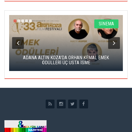
A
SİNEMA
K
ADANA ALTIN KOZA'DA ORHAN KEMAL EMEK
A
ÖDÜLLERİ ÜÇ USTA İSME