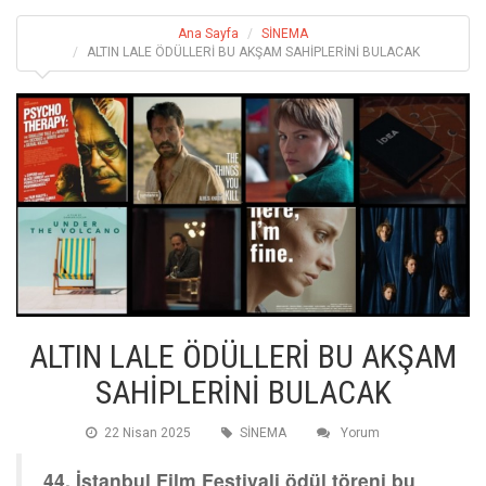
Ana Sayfa
SİNEMA
ALTIN LALE ÖDÜLLERİ BU AKŞAM SAHİPLERİNİ BULACAK
ALTIN LALE ÖDÜLLERİ BU AKŞAM
SAHİPLERİNİ BULACAK
22 Nisan 2025
SİNEMA
Yorum
44. İstanbul Film Festivali ödül töreni bu