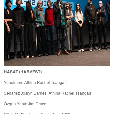
HASAT (HARVEST)
Yönetmen: Athina Rachel Tsangari
Senarist: Joslyn Barnes, Athina Rachel Tsangari
Özgün Yapıt: Jim Crace