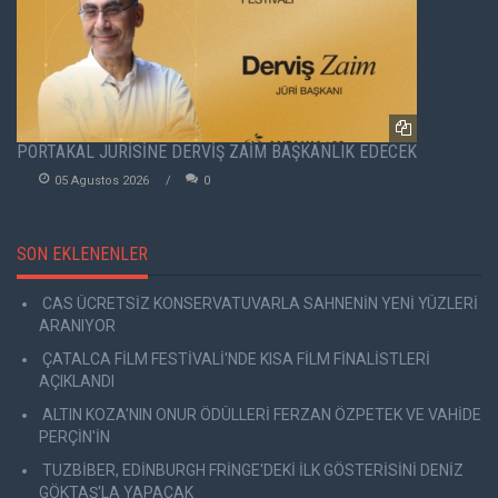
PORTAKAL JÜRİSİNE DERVİŞ ZAİM BAŞKANLIK EDECEK
05 Agustos 2026
0
SON EKLENENLER
CAS ÜCRETSİZ KONSERVATUVARLA SAHNENİN YENİ YÜZLERİ
ARANIYOR
ÇATALCA FİLM FESTİVALİ'NDE KISA FİLM FİNALİSTLERİ
AÇIKLANDI
ALTIN KOZA'NIN ONUR ÖDÜLLERİ FERZAN ÖZPETEK VE VAHİDE
PERÇİN'İN
TUZBİBER, EDİNBURGH FRİNGE'DEKİ İLK GÖSTERİSİNİ DENİZ
GÖKTAŞ'LA YAPACAK