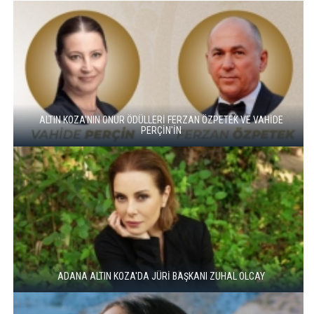
ALTIN KOZA'NIN ONUR ÖDÜLLERİ FERZAN ÖZPETEK VE VAHİDE
PERÇİN'İN
ADANA ALTIN KOZA'DA JÜRİ BAŞKANI ZUHAL OLCAY