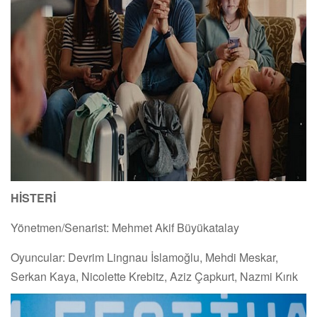
HİSTERİ
Yönetmen/Senarist: Mehmet Akif Büyükatalay
Oyuncular: Devrim Lingnau İslamoğlu, Mehdi Meskar,
Serkan Kaya, Nicolette Krebitz, Aziz Çapkurt, Nazmi Kırık