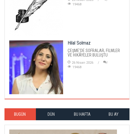
19468
Hilal Solmaz
ÇEŞME'DE SOFRALAR, FİLMLER
VE HİKÂYELER BULUŞTU
26 Nisan 2026
19468
BUGÜN
DÜN
BU HAFTA
BU AY