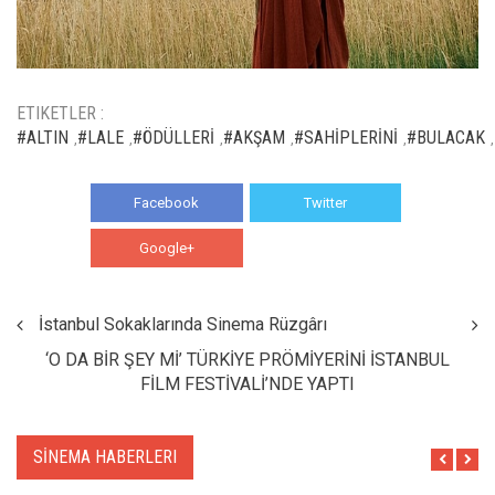
ETIKETLER :
#ALTIN
#LALE
#ÖDÜLLERİ
#AKŞAM
#SAHİPLERİNİ
#BULACAK
,
,
,
,
,
,
Facebook
Twitter
Google+
WhatsApp
İstanbul Sokaklarında Sinema Rüzgârı
‘O DA BİR ŞEY Mİ’ TÜRKİYE PRÖMİYERİNİ İSTANBUL
FİLM FESTİVALİ’NDE YAPTI
SİNEMA HABERLERI