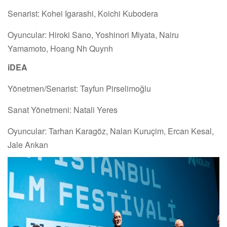
Senarist: Kohei Igarashi, Koichi Kubodera
Oyuncular: Hiroki Sano, Yoshinori Miyata, Nairu
Yamamoto, Hoang Nh Quynh
iDEA
Yönetmen/Senarist: Tayfun Pirselimoğlu
Sanat Yönetmeni: Natali Yeres
Oyuncular: Tarhan Karagöz, Nalan Kuruçim, Ercan Kesal,
Jale Arıkan