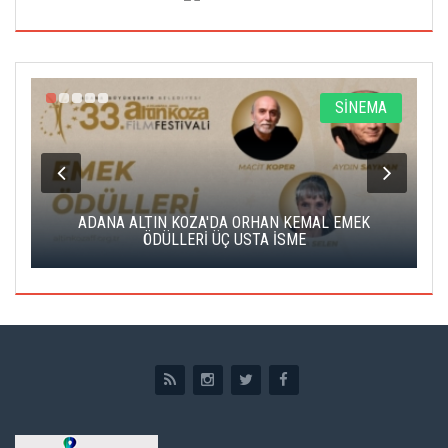
A
SİNEMA
K
ADANA ALTIN KOZA'DA ORHAN KEMAL EMEK
A
ÖDÜLLERİ ÜÇ USTA İSME