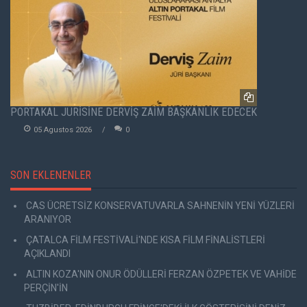
PORTAKAL JÜRİSİNE DERVİŞ ZAİM BAŞKANLIK EDECEK
05 Agustos 2026
0
SON EKLENENLER
CAS ÜCRETSİZ KONSERVATUVARLA SAHNENİN YENİ YÜZLERİ
ARANIYOR
ÇATALCA FİLM FESTİVALİ'NDE KISA FİLM FİNALİSTLERİ
AÇIKLANDI
ALTIN KOZA'NIN ONUR ÖDÜLLERİ FERZAN ÖZPETEK VE VAHİDE
PERÇİN'İN