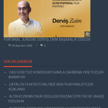
PORTAKAL JÜRİSİNE DERVİŞ ZAİM BAŞKANLIK EDECEK
05 Agustos 2026
0
SON EKLENENLER
CAS ÜCRETSİZ KONSERVATUVARLA SAHNENİN YENİ YÜZLERİ
ARANIYOR
ÇATALCA FİLM FESTİVALİ'NDE KISA FİLM FİNALİSTLERİ
AÇIKLANDI
ALTIN KOZA'NIN ONUR ÖDÜLLERİ FERZAN ÖZPETEK VE VAHİDE
PERÇİN'İN