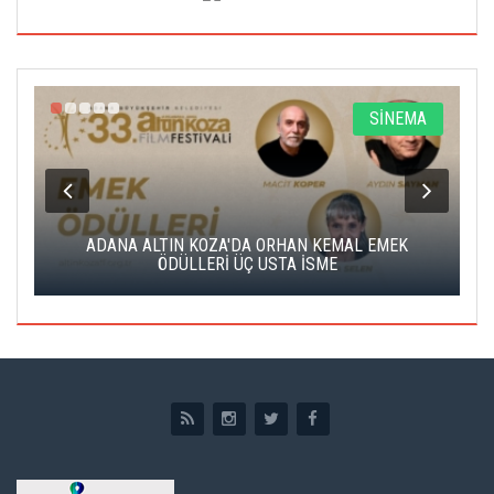
A
SİNEMA
K
ADANA ALTIN KOZA'DA ORHAN KEMAL EMEK
A
ÖDÜLLERİ ÜÇ USTA İSME