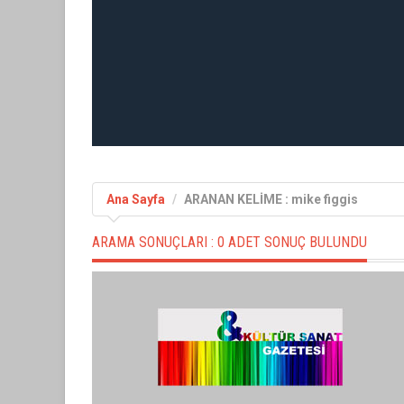
Ana Sayfa
ARANAN KELİME : mike figgis
ARAMA SONUÇLARI :
0 ADET SONUÇ BULUNDU