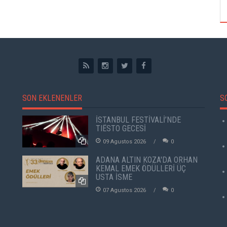
SON EKLENENLER
S
İSTANBUL FESTİVALİ’NDE
TIËSTO GECESİ
09 Agustos 2026
0
ADANA ALTIN KOZA'DA ORHAN
KEMAL EMEK ÖDÜLLERİ ÜÇ
USTA İSME
07 Agustos 2026
0