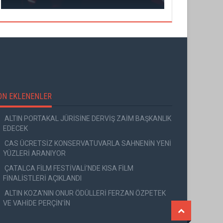
ON EKLENENLER
ALTIN PORTAKAL JÜRİSİNE DERVİŞ ZAİM BAŞKANLIK
EDECEK
CAS ÜCRETSİZ KONSERVATUVARLA SAHNENİN YENİ
YÜZLERİ ARANIYOR
ÇATALCA FİLM FESTİVALİ'NDE KISA FİLM
FİNALİSTLERİ AÇIKLANDI
ALTIN KOZA'NIN ONUR ÖDÜLLERİ FERZAN ÖZPETEK
VE VAHİDE PERÇİN'İN