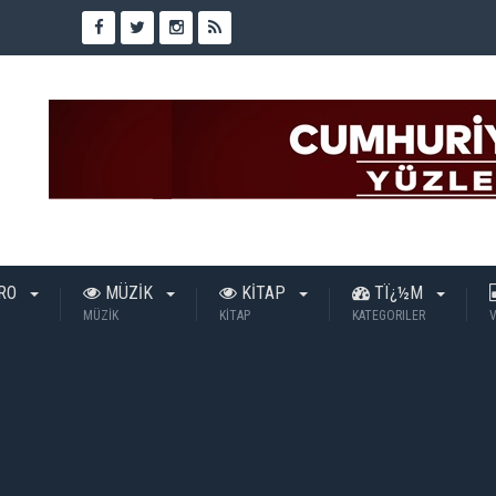
TRO
MÜZİK
KİTAP
TÏ¿½M
MÜZİK
KİTAP
KATEGORILER
V