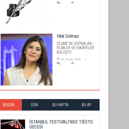
Hilal Solmaz
ÇEŞME'DE SOFRALAR,
FİLMLER VE HİKÂYELER
BULUŞTU
01 Ocak 1970
BUGÜN
DÜN
BU HAFTA
BU AY
İSTANBUL FESTİVALİ’NDE TIËSTO
GECESİ