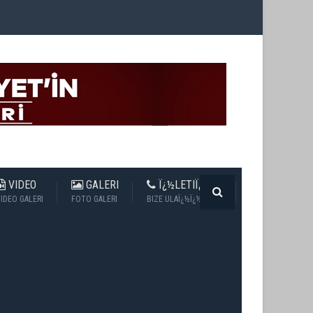
VIDEO
GALERI
Ï¿½LETIÏ¿½IM
IDEO GALERI
FOTO GALERI
BIZE ULAÏ¿½Ï¿½N