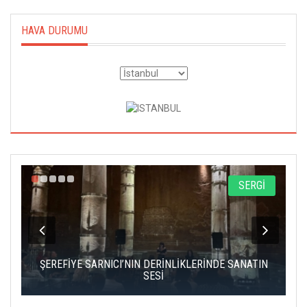
HAVA DURUMU
A
SERGİ
IK
ŞEREFİYE SARNICI’NIN DERİNLİKLERİNDE SANATIN
Ç
SESİ