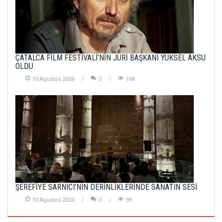
ÇATALCA FİLM FESTİVALİ’NİN JÜRİ BAŞKANI YÜKSEL AKSU
OLDU
10 Agustos 2026
0
168
ŞEREFİYE SARNICI’NIN DERİNLİKLERİNDE SANATIN SESİ
10 Agustos 2026
0
99