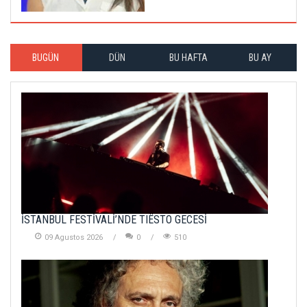
BUGÜN
DÜN
BU HAFTA
BU AY
İSTANBUL FESTİVALİ’NDE TIËSTO GECESİ
09 Agustos 2026
0
510