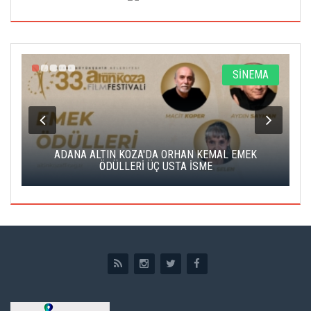
A
SİNEMA
K
ADANA ALTIN KOZA'DA ORHAN KEMAL EMEK
A
ÖDÜLLERİ ÜÇ USTA İSME