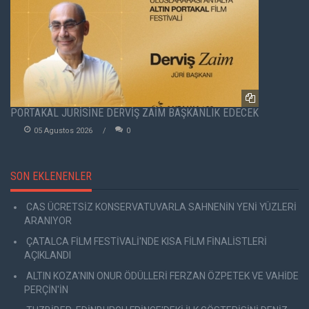
PORTAKAL JÜRİSİNE DERVİŞ ZAİM BAŞKANLIK EDECEK
05 Agustos 2026
0
SON EKLENENLER
CAS ÜCRETSİZ KONSERVATUVARLA SAHNENİN YENİ YÜZLERİ
ARANIYOR
ÇATALCA FİLM FESTİVALİ'NDE KISA FİLM FİNALİSTLERİ
AÇIKLANDI
ALTIN KOZA'NIN ONUR ÖDÜLLERİ FERZAN ÖZPETEK VE VAHİDE
PERÇİN'İN