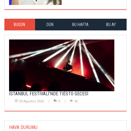
BUGÜN
DÜN
BU HAFTA
BU AY
İSTANBUL FESTİVALİ’NDE TIËSTO GECESİ
09 Agustos 2026
0
45
HAVA DURUMU