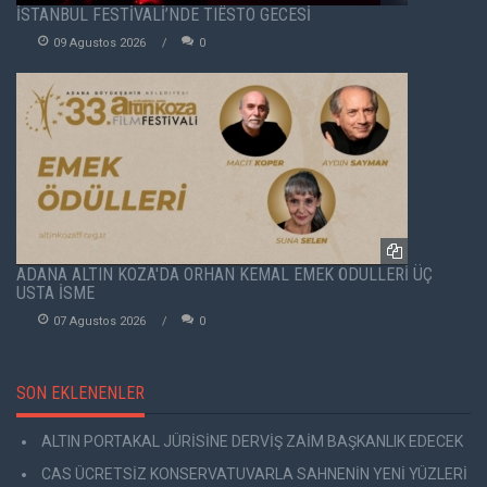
İSTANBUL FESTİVALİ’NDE TIËSTO GECESİ
09 Agustos 2026
0
ADANA ALTIN KOZA'DA ORHAN KEMAL EMEK ÖDÜLLERİ ÜÇ
USTA İSME
07 Agustos 2026
0
SON EKLENENLER
ALTIN PORTAKAL JÜRİSİNE DERVİŞ ZAİM BAŞKANLIK EDECEK
CAS ÜCRETSİZ KONSERVATUVARLA SAHNENİN YENİ YÜZLERİ