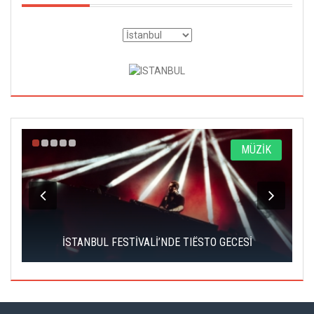
A
MÜZİK
İSTANBUL FESTİVALİ’NDE TIËSTO GECESİ