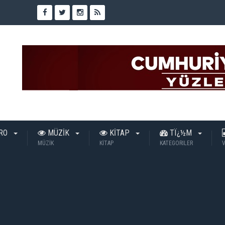
TRO
MÜZİK
KİTAP
TÏ¿½M
MÜZİK
KİTAP
KATEGORILER
V