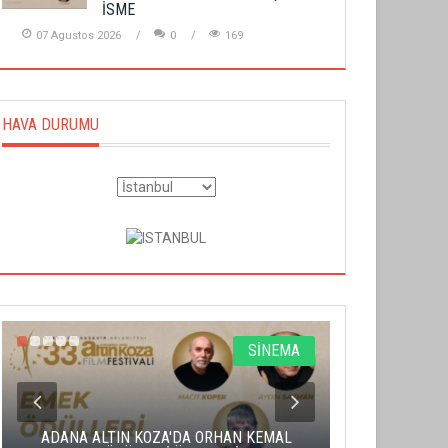
İSME
07 Agustos 2026
0
169
HAVA DURUMU
SİNEMA
ADANA ALTIN KOZA'DA ORHAN KEMAL
ALTIN PORTA