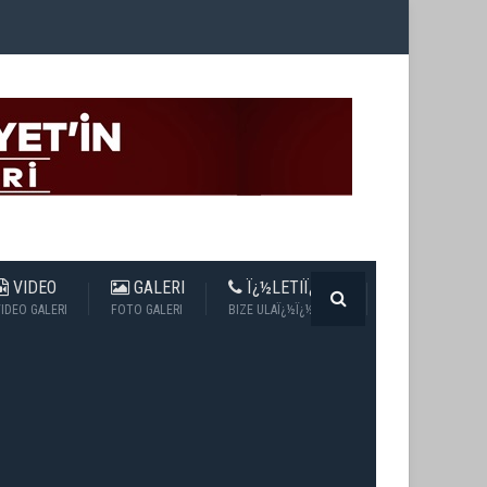
VIDEO
GALERI
Ï¿½LETIÏ¿½IM
IDEO GALERI
FOTO GALERI
BIZE ULAÏ¿½Ï¿½N