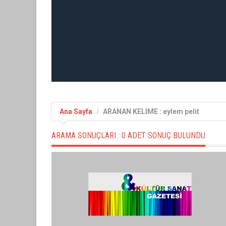
Ana Sayfa
ARANAN KELİME : eylem pelit
ARAMA SONUÇLARI :
0 ADET SONUÇ BULUNDU