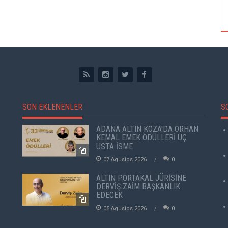
ÖZPETEK VE VAHİDE PERÇİN'İN
SON EKLENENLER
S
ADANA ALTIN KOZA'DA ORHAN
KEMAL EMEK ÖDÜLLERİ ÜÇ
USTA İSME
07 Agustos 2026
0
ALTIN PORTAKAL JÜRİSİNE
DERVİŞ ZAİM BAŞKANLIK
EDECEK
05 Agustos 2026
0