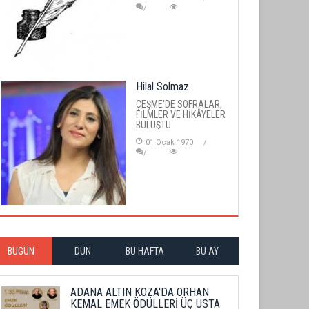
Hilal Solmaz
ÇEŞME'DE SOFRALAR,
FİLMLER VE HİKÂYELER
BULUŞTU
01 Ocak 1970
BUGÜN
DÜN
BU HAFTA
BU AY
ADANA ALTIN KOZA'DA ORHAN
KEMAL EMEK ÖDÜLLERİ ÜÇ USTA