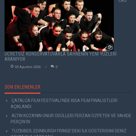
CAS
ÜCRETSİZ KONSERVATUVARLA SAHNENİN YENİ YÜZLERİ
ARANIYOR
05 Agustos 2026
0
SON EKLENENLER
ÇATALCA FİLM FESTİVALİ'NDE KISA FİLM FİNALİSTLERİ
AÇIKLANDI
ALTIN KOZA'NIN ONUR ÖDÜLLERİ FERZAN ÖZPETEK VE VAHİDE
PERÇİN'İN
TUZBİBER, EDİNBURGH FRİNGE'DEKİ İLK GÖSTERİSİNİ DENİZ