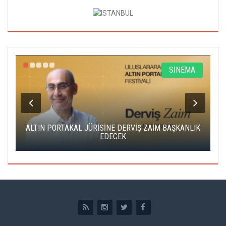
R
SİNEMA
ALTIN PORTAKAL JÜRİSİNE DERVİŞ ZAİM BAŞKANLIK
C
EDECEK