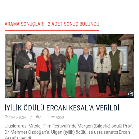
ARAMA SONUÇLARI :
2 ADET SONUÇ BULUNDU
İYİLİK ÖDÜLÜ ERCAN KESAL’A VERİLDİ
15-10-2024
8250
Uluslararası Mitoloji Film Festivali'nde Mergen (Bilgelik) ödülü Prof.
Dr. Mehmet Özdoğan’a, Ülgen (İyilik) ödülü ise usta sanatçı Ercan
Kesal'a verildi.