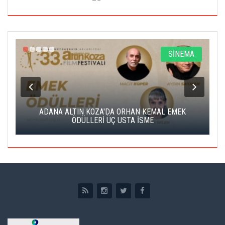
A
SİNEMA
K
ADANA ALTIN KOZA'DA ORHAN KEMAL EMEK
A
ÖDÜLLERİ ÜÇ USTA İSME