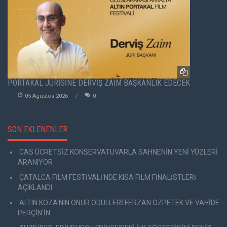
PORTAKAL JÜRİSİNE DERVİŞ ZAİM BAŞKANLIK EDECEK
05 Agustos 2026
0
SON EKLENENLER
CAS ÜCRETSİZ KONSERVATUVARLA SAHNENİN YENİ YÜZLERİ
ARANIYOR
ÇATALCA FİLM FESTİVALİ'NDE KISA FİLM FİNALİSTLERİ
AÇIKLANDI
ALTIN KOZA'NIN ONUR ÖDÜLLERİ FERZAN ÖZPETEK VE VAHİDE
PERÇİN'İN