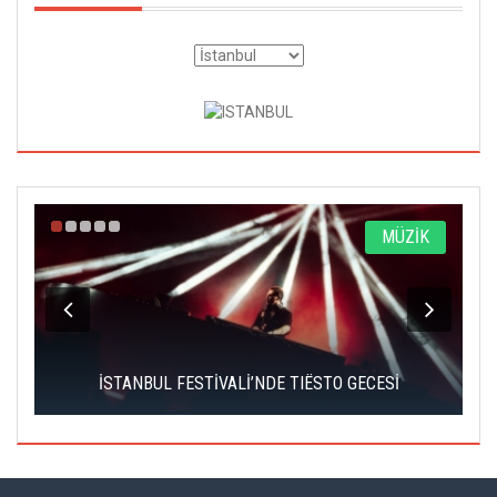
A
MÜZİK
İSTANBUL FESTİVALİ’NDE TIËSTO GECESİ