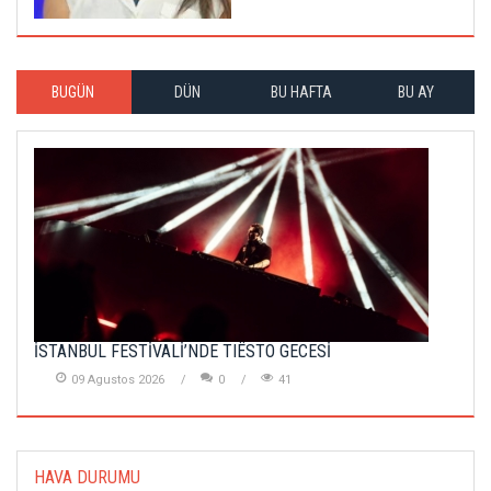
BUGÜN
DÜN
BU HAFTA
BU AY
İSTANBUL FESTİVALİ’NDE TIËSTO GECESİ
09 Agustos 2026
0
41
HAVA DURUMU