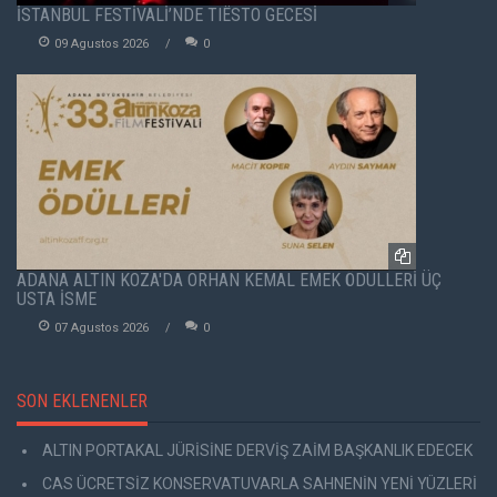
İSTANBUL FESTİVALİ’NDE TIËSTO GECESİ
09 Agustos 2026
0
ADANA ALTIN KOZA'DA ORHAN KEMAL EMEK ÖDÜLLERİ ÜÇ
USTA İSME
07 Agustos 2026
0
SON EKLENENLER
ALTIN PORTAKAL JÜRİSİNE DERVİŞ ZAİM BAŞKANLIK EDECEK
CAS ÜCRETSİZ KONSERVATUVARLA SAHNENİN YENİ YÜZLERİ