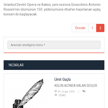
İstanbul Devlet Opera ve Balesi, yeni sezona Gioacchino Antonio
Rossini’nin ölümünün 150. yıldönümüne ithafen hazırlanan açılış
konseri ile başlayacak.
Önceki
1
2
YAZARLAR
Ümit Güçlü
KÜLÜN ALTINDA KALAN SESLER
01 Ocak 1970
23382