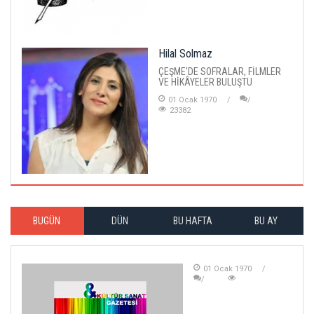
Hilal Solmaz
ÇEŞME'DE SOFRALAR, FİLMLER
VE HİKÂYELER BULUŞTU
01 Ocak 1970
23382
BUGÜN
DÜN
BU HAFTA
BU AY
01 Ocak 1970