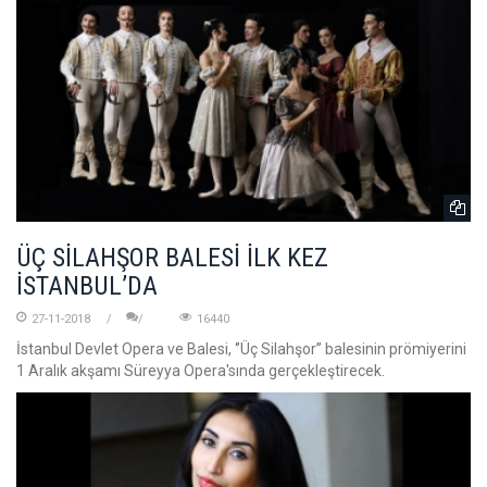
ÜÇ SİLAHŞOR BALESİ İLK KEZ
İSTANBUL’DA
27-11-2018
16440
İstanbul Devlet Opera ve Balesi, ‘’Üç Silahşor’’ balesinin prömiyerini
1 Aralık akşamı Süreyya Opera'sında gerçekleştirecek.