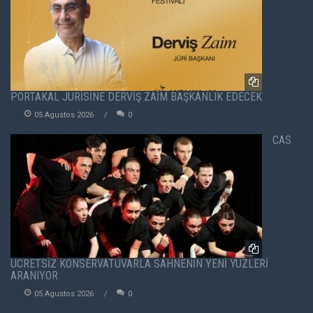
PORTAKAL JÜRİSİNE DERVİŞ ZAİM BAŞKANLIK EDECEK
05 Agustos 2026
0
CAS
ÜCRETSİZ KONSERVATUVARLA SAHNENİN YENİ YÜZLERİ
ARANIYOR
05 Agustos 2026
0