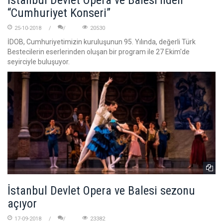
İstanbul Devlet Opera ve Balesi’nden
“Cumhuriyet Konseri”
25-10-2018
20530
İDOB, Cumhuriyetimizin kuruluşunun 95. Yılında, değerli Türk
Bestecilerin eserlerinden oluşan bir program ile 27 Ekim'de
seyirciyle buluşuyor.
İstanbul Devlet Opera ve Balesi sezonu
açıyor
17-09-2018
23382