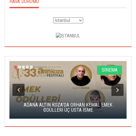
HAVA DURUMU
A
SİNEMA
K
ADANA ALTIN KOZA'DA ORHAN KEMAL EMEK
A
ÖDÜLLERİ ÜÇ USTA İSME