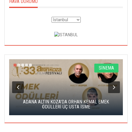
HAVA DURUMU
A
SİNEMA
K
ADANA ALTIN KOZA'DA ORHAN KEMAL EMEK
A
ÖDÜLLERİ ÜÇ USTA İSME