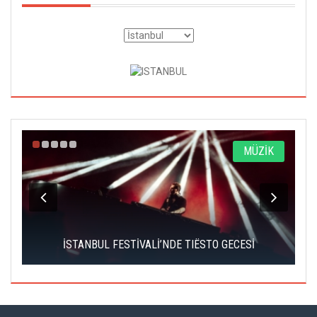
A
MÜZİK
İSTANBUL FESTİVALİ’NDE TIËSTO GECESİ