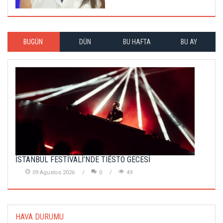
BUGÜN
DÜN
BU HAFTA
BU AY
İSTANBUL FESTİVALİ’NDE TIËSTO GECESİ
09 Agustos 2026
0
49
HAVA DURUMU