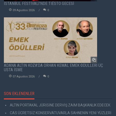
İSTANBUL FESTİVALİ’NDE TIËSTO GECESİ
09 Agustos 2026
0
ADANA ALTIN KOZA'DA ORHAN KEMAL EMEK ÖDÜLLERİ ÜÇ
USTA İSME
07 Agustos 2026
0
SON EKLENENLER
ALTIN PORTAKAL JÜRİSİNE DERVİŞ ZAİM BAŞKANLIK EDECEK
CAS ÜCRETSİZ KONSERVATUVARLA SAHNENİN YENİ YÜZLERİ