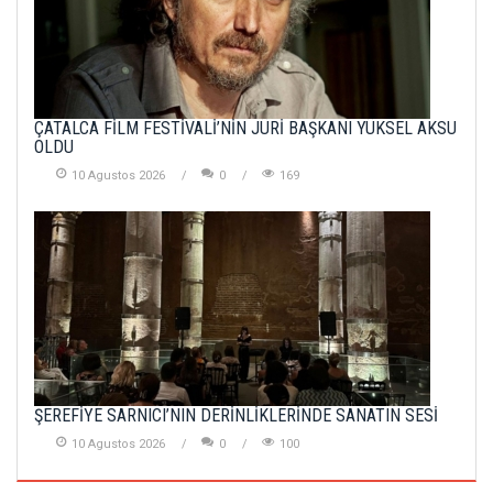
ÇATALCA FİLM FESTİVALİ’NİN JÜRİ BAŞKANI YÜKSEL AKSU
OLDU
10 Agustos 2026
0
169
ŞEREFİYE SARNICI’NIN DERİNLİKLERİNDE SANATIN SESİ
10 Agustos 2026
0
100