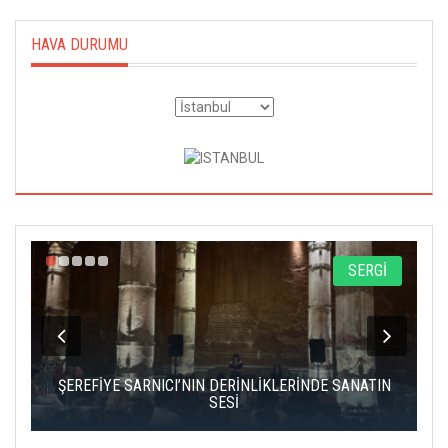
HAVA DURUMU
A
SERGİ
IK
ŞEREFİYE SARNICI’NIN DERİNLİKLERİNDE SANATIN
Ç
SESİ