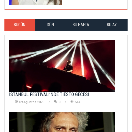
BUGÜN
DÜN
BU HAFTA
BU AY
İSTANBUL FESTİVALİ’NDE TIËSTO GECESİ
09 Agustos 2026
0
514