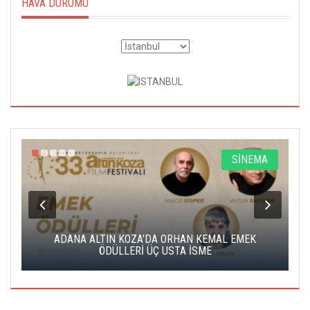
HAVA DURUMU
A
SİNEMA
K
ADANA ALTIN KOZA'DA ORHAN KEMAL EMEK
A
ÖDÜLLERİ ÜÇ USTA İSME