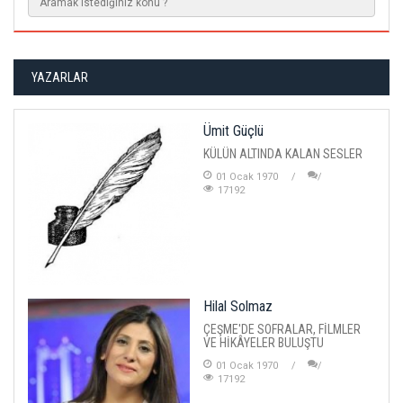
YAZARLAR
Ümit Güçlü
KÜLÜN ALTINDA KALAN SESLER
01 Ocak 1970
17192
Hilal Solmaz
ÇEŞME'DE SOFRALAR, FİLMLER
VE HİKÂYELER BULUŞTU
01 Ocak 1970
17192