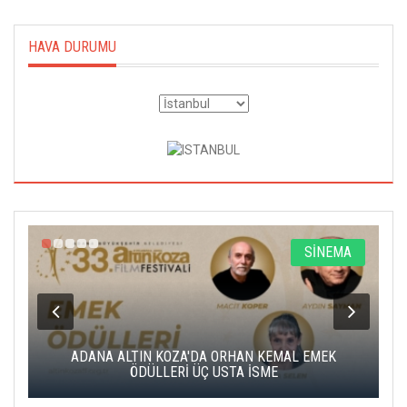
HAVA DURUMU
A
SİNEMA
K
ADANA ALTIN KOZA'DA ORHAN KEMAL EMEK
A
ÖDÜLLERİ ÜÇ USTA İSME