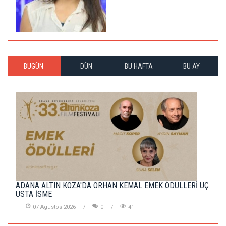
BUGÜN
DÜN
BU HAFTA
BU AY
ADANA ALTIN KOZA'DA ORHAN KEMAL EMEK ÖDÜLLERİ ÜÇ
USTA İSME
07 Agustos 2026
0
41