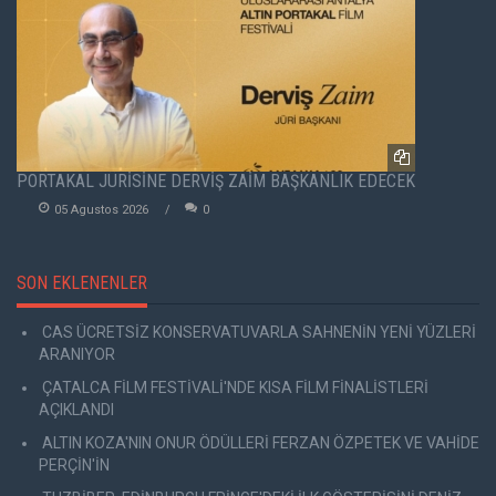
PORTAKAL JÜRİSİNE DERVİŞ ZAİM BAŞKANLIK EDECEK
05 Agustos 2026
0
SON EKLENENLER
CAS ÜCRETSİZ KONSERVATUVARLA SAHNENİN YENİ YÜZLERİ
ARANIYOR
ÇATALCA FİLM FESTİVALİ'NDE KISA FİLM FİNALİSTLERİ
AÇIKLANDI
ALTIN KOZA'NIN ONUR ÖDÜLLERİ FERZAN ÖZPETEK VE VAHİDE
PERÇİN'İN