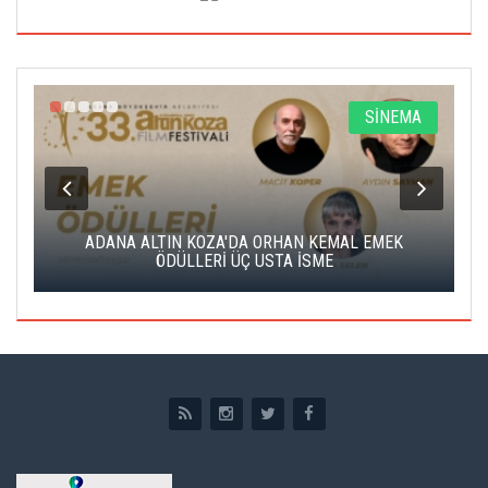
A
SİNEMA
K
ADANA ALTIN KOZA'DA ORHAN KEMAL EMEK
A
ÖDÜLLERİ ÜÇ USTA İSME