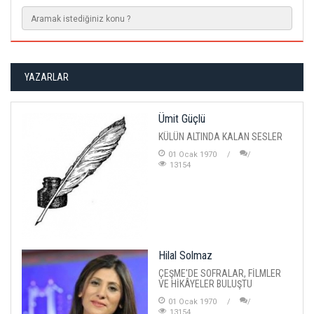
YAZARLAR
Ümit Güçlü
KÜLÜN ALTINDA KALAN SESLER
01 Ocak 1970
13154
Hilal Solmaz
ÇEŞME'DE SOFRALAR, FİLMLER
VE HİKÂYELER BULUŞTU
01 Ocak 1970
13154