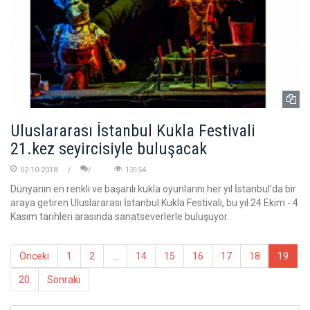
Uluslararası İstanbul Kukla Festivali
21.kez seyircisiyle buluşacak
02-10-2018
13154
Dünyanın en renkli ve başarılı kukla oyunlarını her yıl İstanbul’da bir
araya getiren Uluslararası İstanbul Kukla Festivali, bu yıl 24 Ekim - 4
Kasım tarihleri arasında sanatseverlerle buluşuyor.
Önceki
1
2
...
14
15
16
17
18
19
20
Sonraki