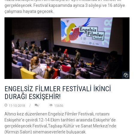
gerçekleşecek. Festival kapsamında ayrıca 3 söyleşi ve 16 atölye
çalışması hayata geçecek.
ENGELSİZ FİLMLER FESTİVALİ İKİNCİ
DURAĞI ESKİŞEHİR!
11-10-2018
15656
Altıncı kez düzenlenen Engelsiz Filmler Festivali, rotasını
Eskişehir’e çevirdi.12-14 Ekim tarihleri arasında Eskişehir’de
gerçekleşecek Festival,Taşbaşı Kültür ve Sanat Merkezi’nde
(Kırmızı Salon) sinemaseverlerle buluşacak.