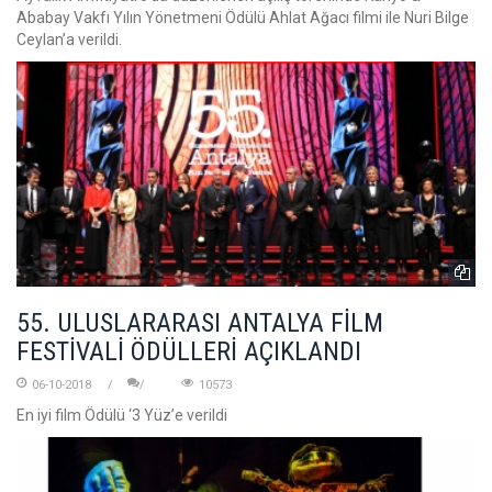
Ababay Vakfı Yılın Yönetmeni Ödülü Ahlat Ağacı filmi ile Nuri Bilge
Ceylan’a verildi.
55. ULUSLARARASI ANTALYA FİLM
FESTİVALİ ÖDÜLLERİ AÇIKLANDI
06-10-2018
10573
En iyi film Ödülü ‘3 Yüz’e verildi