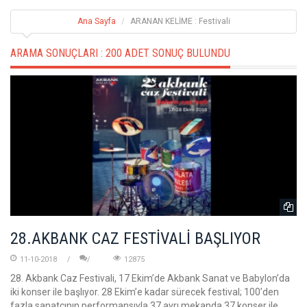
Ana Sayfa
ARANAN KELİME : Festivali
ARAMA SONUÇLARI :
200 ADET SONUÇ BULUNDU
28.AKBANK CAZ FESTİVALİ BAŞLIYOR
11-10-2018
12875
28. Akbank Caz Festivali, 17 Ekim’de Akbank Sanat ve Babylon’da
iki konser ile başlıyor. 28 Ekim’e kadar sürecek festival; 100’den
fazla sanatçının performansıyla 37 ayrı mekanda 37 konser ile