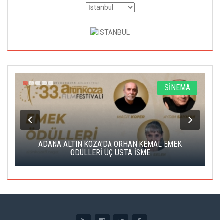
A
SİNEMA
K
ADANA ALTIN KOZA'DA ORHAN KEMAL EMEK
A
ÖDÜLLERİ ÜÇ USTA İSME