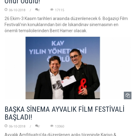
Onur Ödülü!
06-10-2018
17115
26 Ekim-3 Kasım tarihleri arasında düzenlenecek 6. Boğaziçi Film
Festivali’nin konuklarından biri de İskandinav sinemasının en
önemli temsilcilerinden Bent Hamer olacak.
BAŞKA SİNEMA AYVALIK FİLM FESTİVALİ
BAŞLADI!
06-10-2018
13360
Ayvalık Amfitiyatro’da düzenlenen açılış töreninde Kariyo &