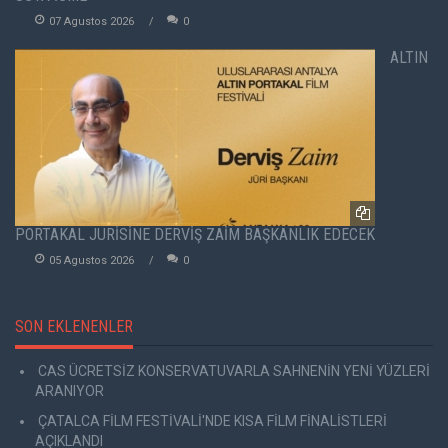
07 Agustos 2026
0
ALTIN
PORTAKAL JÜRİSİNE DERVİŞ ZAİM BAŞKANLIK EDECEK
05 Agustos 2026
0
SON EKLENENLER
CAS ÜCRETSİZ KONSERVATUVARLA SAHNENİN YENİ YÜZLERİ
ARANIYOR
ÇATALCA FİLM FESTİVALİ'NDE KISA FİLM FİNALİSTLERİ
AÇIKLANDI