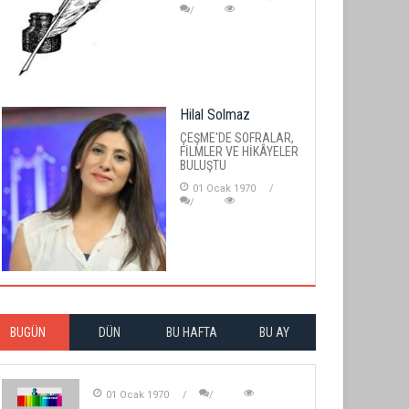
Hilal Solmaz
ÇEŞME'DE SOFRALAR,
FİLMLER VE HİKÂYELER
BULUŞTU
01 Ocak 1970
BUGÜN
DÜN
BU HAFTA
BU AY
01 Ocak 1970