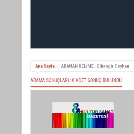
Ana Sayfa
ARANAN KELİME : Cihangir Ceyhan
ARAMA SONUÇLARI :
0 ADET SONUÇ BULUNDU