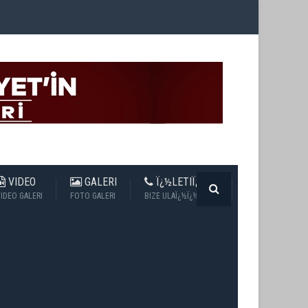
VIDEO
GALERI
Ï¿½LETIÏ¿½IM
IDEO GALERI
FOTO GALERI
BIZE ULAÏ¿½Ï¿½N