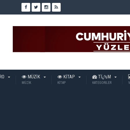
TRO
MÜZİK
KİTAP
TÏ¿½M
MÜZİK
KİTAP
KATEGORILER
V