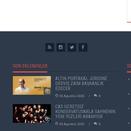
TUZBİBER, EDİNBURGH FRİNGE'DEKİ İLK
GÖSTERİSİNİ DENİZ GÖKTAŞ'LA YAPACAK
SON EKLENENLER
S
ALTIN PORTAKAL JÜRİSİNE
DERVİŞ ZAİM BAŞKANLIK
EDECEK
05 Agustos 2026
0
CAS ÜCRETSİZ
KONSERVATUVARLA SAHNENİN
YENİ YÜZLERİ ARANIYOR
05 Agustos 2026
0