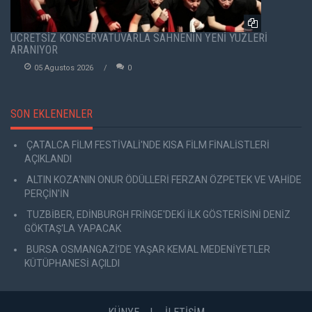
ÜCRETSİZ KONSERVATUVARLA SAHNENİN YENİ YÜZLERİ
ARANIYOR
05 Agustos 2026
0
SON EKLENENLER
ÇATALCA FİLM FESTİVALİ'NDE KISA FİLM FİNALİSTLERİ
AÇIKLANDI
ALTIN KOZA'NIN ONUR ÖDÜLLERİ FERZAN ÖZPETEK VE VAHİDE
PERÇİN'İN
TUZBİBER, EDİNBURGH FRİNGE'DEKİ İLK GÖSTERİSİNİ DENİZ
GÖKTAŞ'LA YAPACAK
BURSA OSMANGAZİ'DE YAŞAR KEMAL MEDENİYETLER
KÜTÜPHANESİ AÇILDI