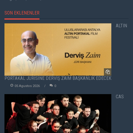
SON EKLENENLER
ALTIN
PORTAKAL JÜRİSİNE DERVİŞ ZAİM BAŞKANLIK EDECEK
05 Agustos 2026
0
CAS