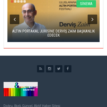
R
SİNEMA
ALTIN PORTAKAL JÜRİSİNE DERVİŞ ZAİM BAŞKANLIK
C
EDECEK
Doğru, İlkeli, Güncel, Aktif Haber Sitesi