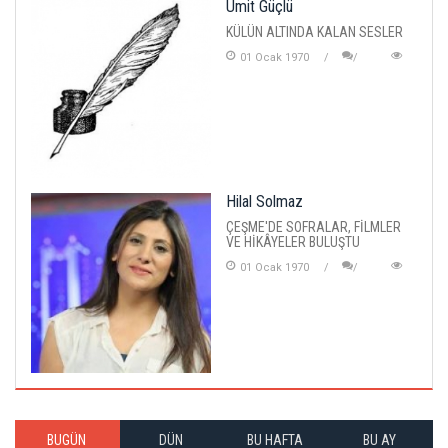
Ümit Güçlü
KÜLÜN ALTINDA KALAN SESLER
01 Ocak 1970
Hilal Solmaz
ÇEŞME'DE SOFRALAR, FİLMLER
VE HİKÂYELER BULUŞTU
01 Ocak 1970
BUGÜN
DÜN
BU HAFTA
BU AY