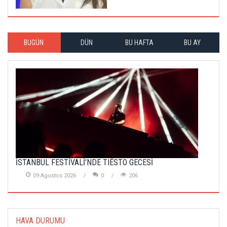
BUGÜN
DÜN
BU HAFTA
BU AY
İSTANBUL FESTİVALİ’NDE TIËSTO GECESİ
09 Agustos 2026
0
206
HAVA DURUMU