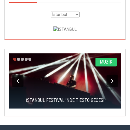
A
MÜZİK
İSTANBUL FESTİVALİ’NDE TIËSTO GECESİ