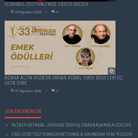
İSTANBUL FESTİVALİ’NDE TIËSTO GECESİ
09 Agustos 2026
0
ADANA ALTIN KOZA'DA ORHAN KEMAL EMEK ÖDÜLLERİ ÜÇ
USTA İSME
07 Agustos 2026
0
SON EKLENENLER
ALTIN PORTAKAL JÜRİSİNE DERVİŞ ZAİM BAŞKANLIK EDECEK
CAS ÜCRETSİZ KONSERVATUVARLA SAHNENİN YENİ YÜZLERİ