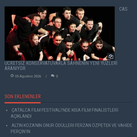
CAS
ÜCRETSİZ KONSERVATUVARLA SAHNENİN YENİ YÜZLERİ
ARANIYOR
05 Agustos 2026
0
SON EKLENENLER
ÇATALCA FİLM FESTİVALİ'NDE KISA FİLM FİNALİSTLERİ
AÇIKLANDI
ALTIN KOZA'NIN ONUR ÖDÜLLERİ FERZAN ÖZPETEK VE VAHİDE
PERÇİN'İN