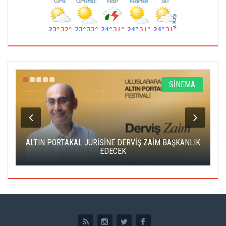
R
SİNEMA
ALTIN PORTAKAL JÜRİSİNE DERVİŞ ZAİM BAŞKANLIK
C
EDECEK