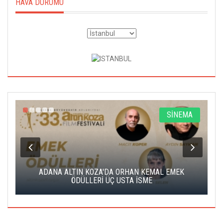
HAVA DURUMU
A
SİNEMA
K
ADANA ALTIN KOZA'DA ORHAN KEMAL EMEK
A
ÖDÜLLERİ ÜÇ USTA İSME