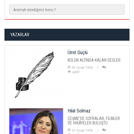
YAZARLAR
Ümit Güçlü
KÜLÜN ALTINDA KALAN SESLER
01 Ocak 1970
6497
Hilal Solmaz
ÇEŞME'DE SOFRALAR, FİLMLER
VE HİKÂYELER BULUŞTU
01 Ocak 1970