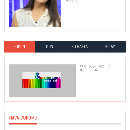
6497
BUGÜN
DÜN
BU HAFTA
BU AY
01 Ocak 1970
HAVA DURUMU