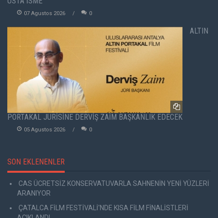
USTA İSME
07 Agustos 2026
0
ALTIN
PORTAKAL JÜRİSİNE DERVİŞ ZAİM BAŞKANLIK EDECEK
05 Agustos 2026
0
SON EKLENENLER
CAS ÜCRETSİZ KONSERVATUVARLA SAHNENİN YENİ YÜZLERİ
ARANIYOR
ÇATALCA FİLM FESTİVALİ'NDE KISA FİLM FİNALİSTLERİ
AÇIKLANDI