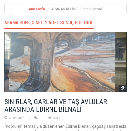
Ana Sayfa
ARANAN KELİME : Edirne Bienali
ARAMA SONUÇLARI :
2 ADET SONUÇ BULUNDU
SINIRLAR, GARLAR VE TAŞ AVLULAR
ARASINDA EDİRNE BİENALİ
26-05-2026
5947
“Köprüler” temasıyla düzenlenen Edirne Bienali, çağdaş sanatı eski