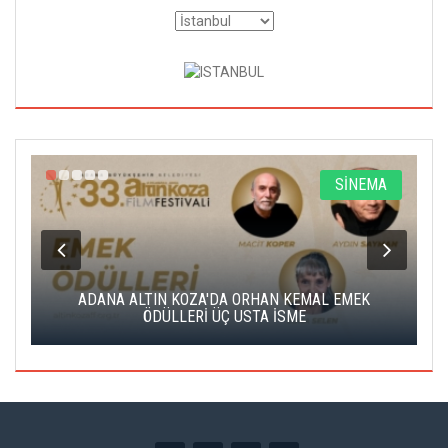
A
SİNEMA
K
ADANA ALTIN KOZA'DA ORHAN KEMAL EMEK
A
ÖDÜLLERİ ÜÇ USTA İSME