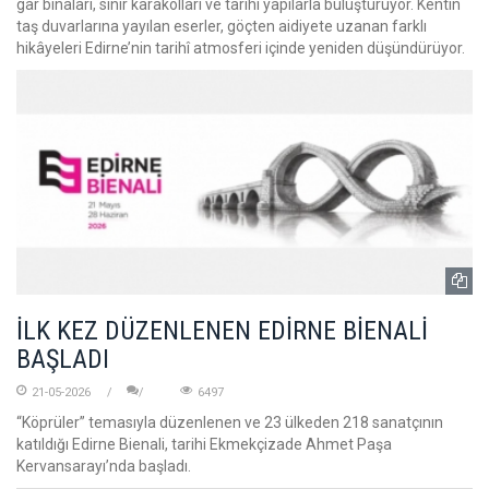
gar binaları, sınır karakolları ve tarihi yapılarla buluşturuyor. Kentin
taş duvarlarına yayılan eserler, göçten aidiyete uzanan farklı
hikâyeleri Edirne’nin tarihî atmosferi içinde yeniden düşündürüyor.
İLK KEZ DÜZENLENEN EDİRNE BİENALİ
BAŞLADI
21-05-2026
6497
“Köprüler” temasıyla düzenlenen ve 23 ülkeden 218 sanatçının
katıldığı Edirne Bienali, tarihi Ekmekçizade Ahmet Paşa
Kervansarayı’nda başladı.