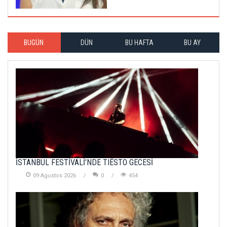
BUGÜN
DÜN
BU HAFTA
BU AY
İSTANBUL FESTİVALİ’NDE TIËSTO GECESİ
09 Agustos 2026
0
454