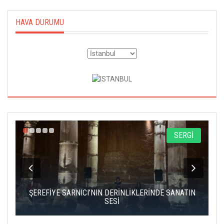
HAVA DURUMU
A
SERGİ
IK
ŞEREFİYE SARNICI’NIN DERİNLİKLERİNDE SANATIN
Ç
SESİ