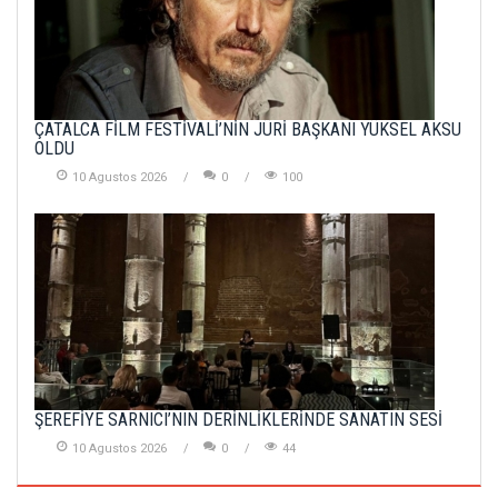
ÇATALCA FİLM FESTİVALİ’NİN JÜRİ BAŞKANI YÜKSEL AKSU
OLDU
10 Agustos 2026
0
100
ŞEREFİYE SARNICI’NIN DERİNLİKLERİNDE SANATIN SESİ
10 Agustos 2026
0
44